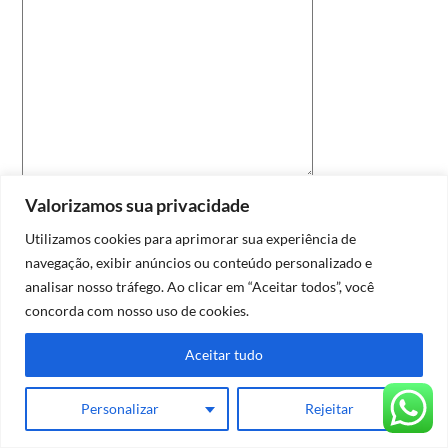
Valorizamos sua privacidade
Salvar meus dados neste navegador
para a próxima vez que eu comentar.
Utilizamos cookies para aprimorar sua experiência de
navegação, exibir anúncios ou conteúdo personalizado e
analisar nosso tráfego. Ao clicar em “Aceitar todos”, você
concorda com nosso uso de cookies.
Aceitar tudo
FORÇA E LUZ
Rua João Abbott,
Personalizar
Rejeitar
®
461 sl 501
ENGENHARIA
Bairro Petrópolis
CNPJ