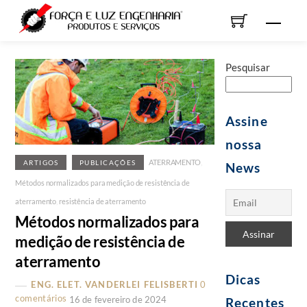
Skip
Men
to
content
Pesquisar
Assine
nossa
ATERRAMENTO
,
ARTIGOS
PUBLICAÇÕES
News
Métodos normalizados para medição de resistência de
aterramento
,
resistência de aterramento
Métodos normalizados para
medição de resistência de
aterramento
Dicas
ENG. ELET. VANDERLEI FELISBERTI
0
comentários
16 de fevereiro de 2024
Recentes