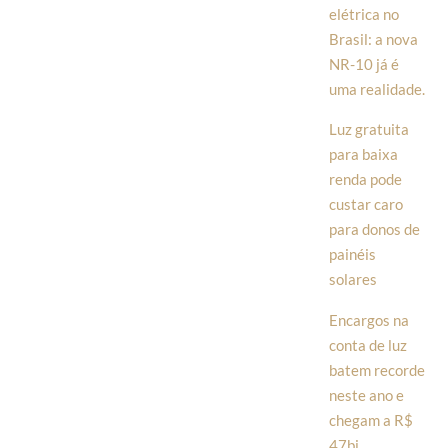
elétrica no
Brasil: a nova
NR-10 já é
uma realidade.
Luz gratuita
para baixa
renda pode
custar caro
para donos de
painéis
solares
Encargos na
conta de luz
batem recorde
neste ano e
chegam a R$
47bi