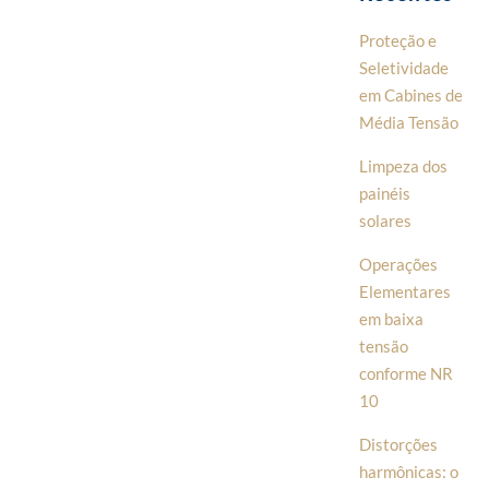
Proteção e
Seletividade
em Cabines de
Média Tensão
Limpeza dos
painéis
solares
Operações
Elementares
em baixa
tensão
conforme NR
10
Distorções
harmônicas: o