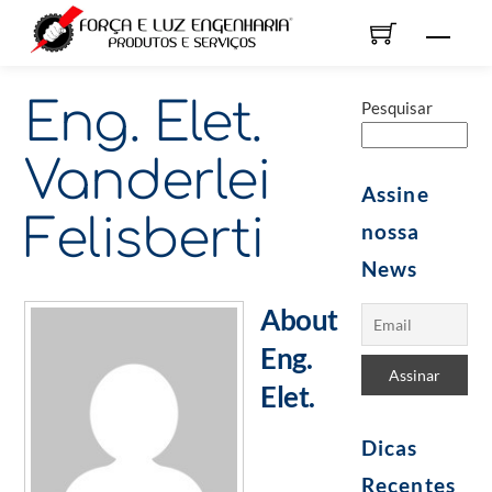
Skip
Men
to
content
Eng. Elet.
Pesquisar
Vanderlei
Assine
Felisberti
nossa
News
About
Eng.
Elet.
Dicas
Recentes