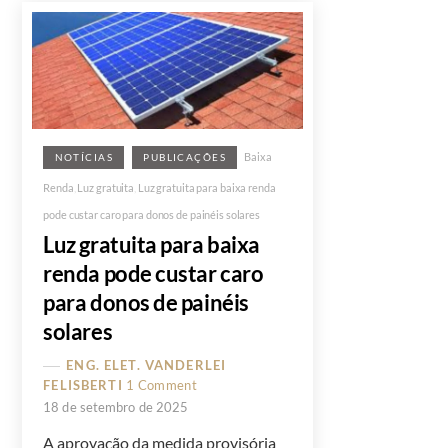
Baixa
NOTÍCIAS
PUBLICAÇÕES
Renda
,
Luz gratuita
,
Luz gratuita para baixa renda
pode custar caro para donos de painéis solares
Luz gratuita para baixa
renda pode custar caro
para donos de painéis
solares
ENG. ELET. VANDERLEI
FELISBERTI
1 Comment
18 de setembro de 2025
A aprovação da medida provisória