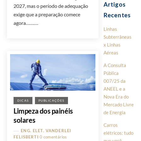
Artigos
2027, mas o período de adequação
Recentes
exige que a preparação comece
agora……….
Linhas
Subterrâneas
x Linhas
Aéreas
A Consulta
Pública
007/25 da
ANEEL e a
Nova Era do
DICAS
PUBLICAÇÕES
Mercado Livre
Limpeza dos painéis
de Energia
solares
Carros
ENG. ELET. VANDERLEI
elétricos: tudo
FELISBERTI
0 comentários
que você