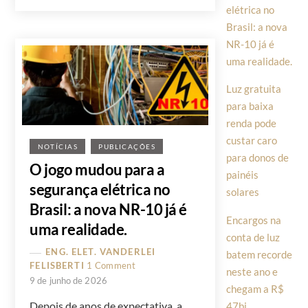
elétrica no
Brasil: a nova
NR-10 já é
uma realidade.
Luz gratuita
para baixa
renda pode
custar caro
NOTÍCIAS
PUBLICAÇÕES
para donos de
O jogo mudou para a
painéis
segurança elétrica no
solares
Brasil: a nova NR-10 já é
Encargos na
uma realidade.
conta de luz
ENG. ELET. VANDERLEI
batem recorde
FELISBERTI
1 Comment
neste ano e
9 de junho de 2026
chegam a R$
Depois de anos de expectativa, a
47bi