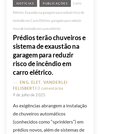
Carro
NOTÍCIAS
PUBLICAÇÕES
Elétrico
,
Exaustão na garagem para reduzir risco de
incêndio em Carro Elétrico
,
garagem para reduzir
risco de incêndio em carro elétrico
Prédios terão chuveiros e
sistema de exaustão na
garagem para reduzir
risco de incêndio em
carro elétrico.
ENG. ELET. VANDERLEI
FELISBERTI
0 comentários
9 de julho de 2025
As exigências abrangem a instalação
de chuveiros automáticos
(conhecidos como “sprinklers”) em
prédios novos, além de sistemas de