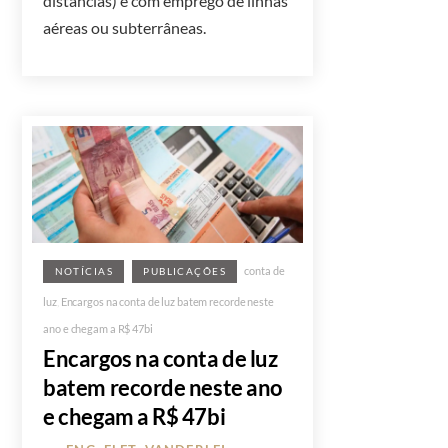
distâncias) e com emprego de linhas
aéreas ou subterrâneas.
conta de
NOTÍCIAS
PUBLICAÇÕES
luz
,
Encargos na conta de luz batem recorde neste
ano e chegam a R$ 47bi
Encargos na conta de luz
batem recorde neste ano
e chegam a R$ 47bi