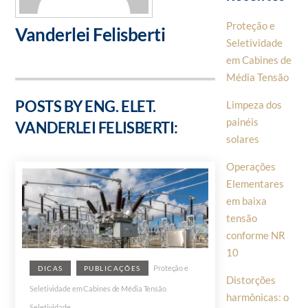
Proteção e
Vanderlei Felisberti
Seletividade
em Cabines de
Média Tensão
POSTS BY ENG. ELET.
Limpeza dos
painéis
VANDERLEI FELISBERTI:
solares
Operações
Elementares
em baixa
tensão
conforme NR
10
Proteção e
DICAS
PUBLICAÇÕES
Distorções
Seletividade em Cabines de Média Tensão
,
harmônicas: o
Seletividade