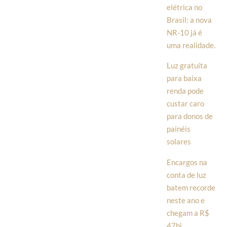
elétrica no
Brasil: a nova
NR-10 já é
uma realidade.
Luz gratuita
para baixa
renda pode
custar caro
para donos de
painéis
solares
Encargos na
conta de luz
batem recorde
neste ano e
chegam a R$
47bi