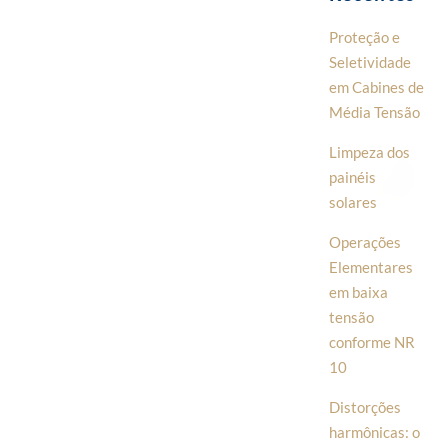
Proteção e
Seletividade
em Cabines de
Média Tensão
Limpeza dos
painéis
solares
Operações
Elementares
em baixa
tensão
conforme NR
10
Distorções
harmônicas: o