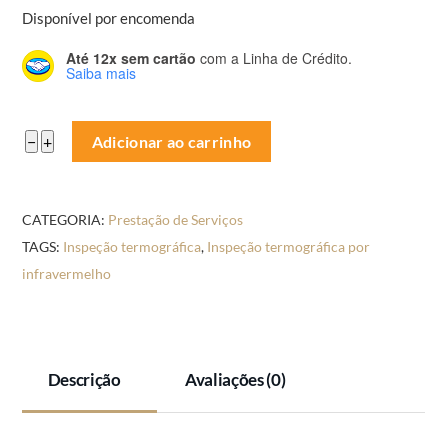
Disponível por encomenda
Até 12x sem cartão
com a Linha de Crédito.
Saiba mais
Inspeção
−
+
Adicionar ao carrinho
termográfica
por
CATEGORIA:
Prestação de Serviços
infravermelho
TAGS:
Inspeção termográfica
,
Inspeção termográfica por
-
infravermelho
Prestação
de
Serviços
quantidade
Descrição
Avaliações (0)