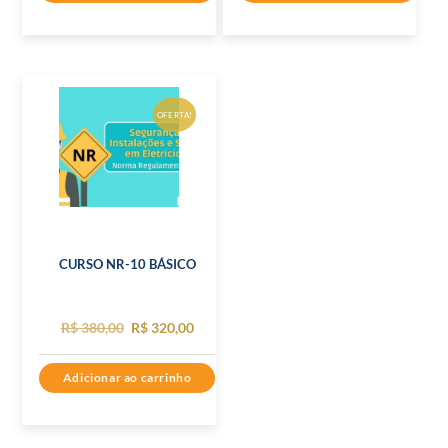
OFERTA!
CURSO NR-10 BÁSICO
O
O
R$
380,00
R$
320,00
preço
preço
Adicionar ao carrinho
original
atual
era:
é:
R$ 380,00.
R$ 320,00.