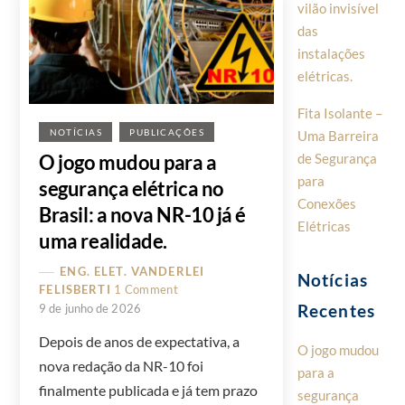
vilão invisível
das
instalações
elétricas.
Fita Isolante –
Uma Barreira
NOTÍCIAS
PUBLICAÇÕES
de Segurança
O jogo mudou para a
para
segurança elétrica no
Conexões
Brasil: a nova NR-10 já é
Elétricas
uma realidade.
ENG. ELET. VANDERLEI
Notícias
FELISBERTI
1 Comment
Recentes
9 de junho de 2026
Depois de anos de expectativa, a
O jogo mudou
nova redação da NR-10 foi
para a
finalmente publicada e já tem prazo
segurança