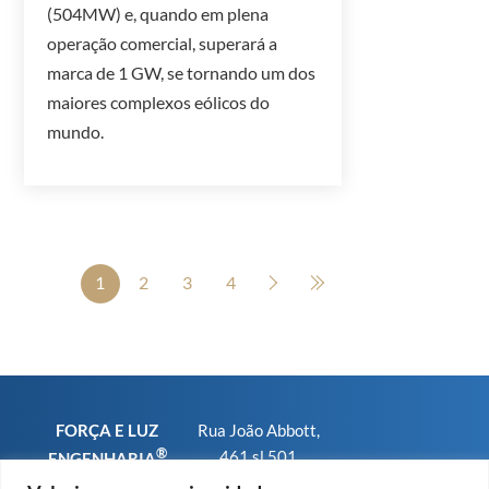
(504MW) e, quando em plena
operação comercial, superará a
marca de 1 GW, se tornando um dos
maiores complexos eólicos do
mundo.
1
2
3
4
FORÇA E LUZ
Rua João Abbott,
®
461 sl 501
ENGENHARIA
Bairro Petrópolis
CNPJ