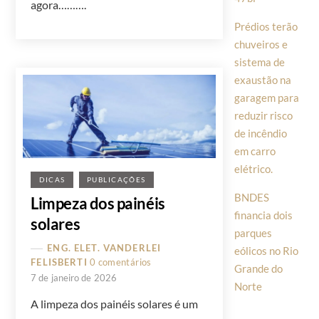
agora……….
Prédios terão
chuveiros e
sistema de
exaustão na
garagem para
reduzir risco
de incêndio
em carro
elétrico.
DICAS
PUBLICAÇÕES
BNDES
Limpeza dos painéis
financia dois
solares
parques
ENG. ELET. VANDERLEI
eólicos no Rio
FELISBERTI
0 comentários
Grande do
7 de janeiro de 2026
Norte
A limpeza dos painéis solares é um