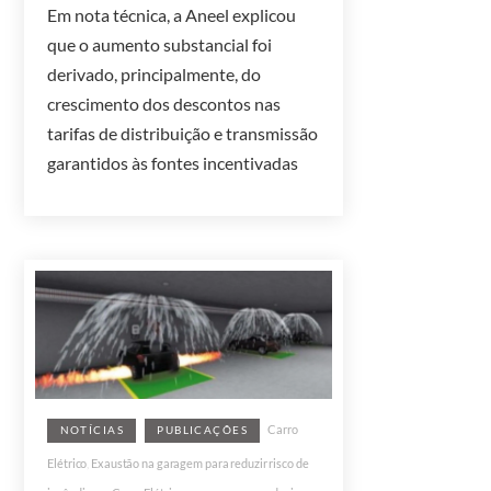
Em nota técnica, a Aneel explicou
que o aumento substancial foi
derivado, principalmente, do
crescimento dos descontos nas
tarifas de distribuição e transmissão
garantidos às fontes incentivadas
Carro
NOTÍCIAS
PUBLICAÇÕES
Elétrico
,
Exaustão na garagem para reduzir risco de