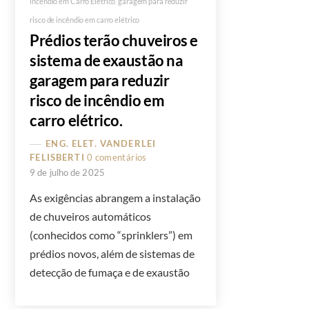
incêndio em Carro Elétrico
,
garagem para reduzir
risco de incêndio em carro elétrico
Prédios terão chuveiros e
sistema de exaustão na
garagem para reduzir
risco de incêndio em
carro elétrico.
ENG. ELET. VANDERLEI
FELISBERTI
0 comentários
9 de julho de 2025
As exigências abrangem a instalação
de chuveiros automáticos
(conhecidos como “sprinklers”) em
prédios novos, além de sistemas de
detecção de fumaça e de exaustão