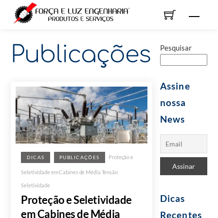
Skip
Men
to
content
Publicações
Pesquisar
Assine
nossa
News
Proteção e
DICAS
PUBLICAÇÕES
Seletividade em Cabines de Média Tensão
,
Seletividade
Dicas
Proteção e Seletividade
em Cabines de Média
Recentes