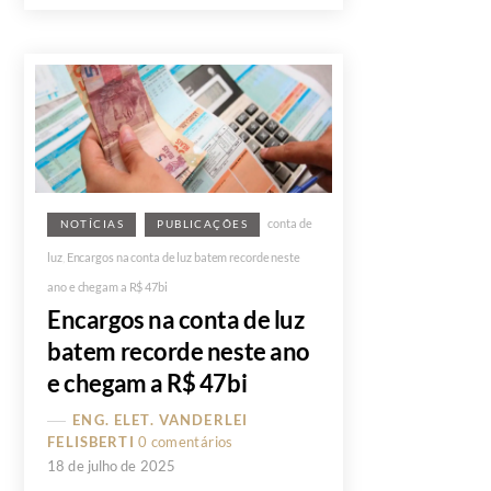
conta de
NOTÍCIAS
PUBLICAÇÕES
luz
,
Encargos na conta de luz batem recorde neste
ano e chegam a R$ 47bi
Encargos na conta de luz
batem recorde neste ano
e chegam a R$ 47bi
ENG. ELET. VANDERLEI
FELISBERTI
0 comentários
18 de julho de 2025