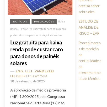
precisa saber
sobre eles
ESTUDO DE
Baixa
NOTÍCIAS
PUBLICAÇÕES
ANÁLISE DE
Renda
,
Luz gratuita
,
Luz gratuita para baixa renda
RISCO – EAR
pode custar caro para donos de painéis solares
Luz gratuita para baixa
Procedimento
renda pode custar caro
s de medição
de
para donos de painéis
continuidade e
solares
de
ENG. ELET. VANDERLEI
aterramento e
FELISBERTI
1 Comment
laudo técnico.
18 de setembro de 2025
A aprovação da medida provisória
(MP) 1.300/2025 pelo Congresso
Nacional na quarta-feira (17) não