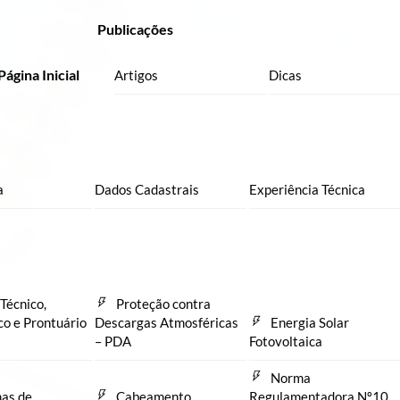
Publicações
Página Inicial
Artigos
Dicas
a
Dados Cadastrais
Experiência Técnica
Técnico,
Proteção contra
co e Prontuário
Descargas Atmosféricas
Energia Solar
– PDA
Fotovoltaica
Norma
as de
Cabeamento
Regulamentadora Nº10