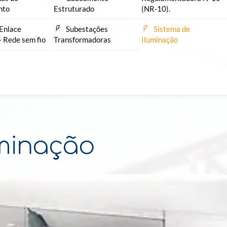
nto
Estruturado
(NR-10).
Enlace
Subestações
Sistema de
– Rede sem fio
Transformadoras
Iluminação
uminação