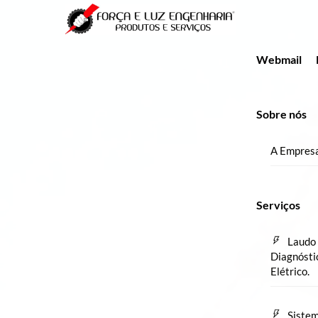
Skip
Menu
to
content
Webmail
Sobre nós
A Empres
Serviços
Laudo 
Diagnósti
Elétrico.
Sistem