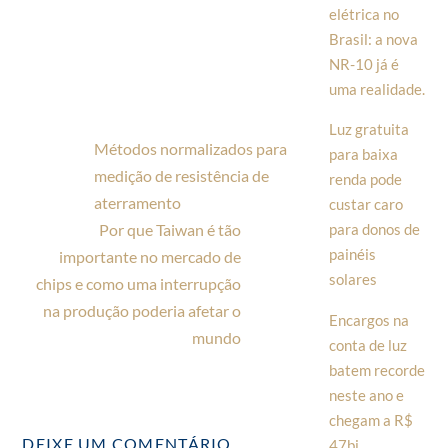
elétrica no
Brasil: a nova
NR-10 já é
uma realidade.
Luz gratuita
Métodos normalizados para
para baixa
medição de resistência de
renda pode
aterramento
custar caro
Por que Taiwan é tão
para donos de
painéis
importante no mercado de
solares
chips e como uma interrupção
na produção poderia afetar o
Encargos na
mundo
conta de luz
batem recorde
neste ano e
chegam a R$
DEIXE UM COMENTÁRIO
47bi