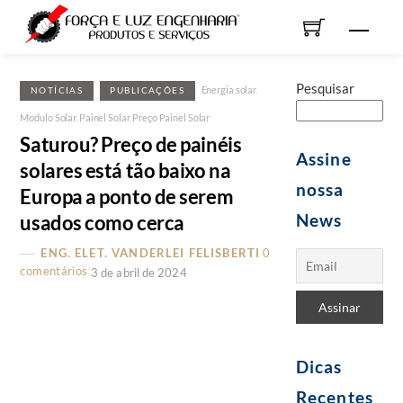
Skip
Men
to
content
Pesquisar
Energia solar
,
NOTÍCIAS
PUBLICAÇÕES
Modulo Solar
,
Painel Solar
,
Preço Painel Solar
Saturou? Preço de painéis
Assine
solares está tão baixo na
nossa
Europa a ponto de serem
News
usados como cerca
ENG. ELET. VANDERLEI FELISBERTI
0
comentários
3 de abril de 2024
Dicas
Recentes