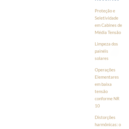
Proteção e
Seletividade
em Cabines de
Média Tensão
Limpeza dos
painéis
solares
Operações
Elementares
em baixa
tensão
conforme NR
10
Distorções
harmônicas: o