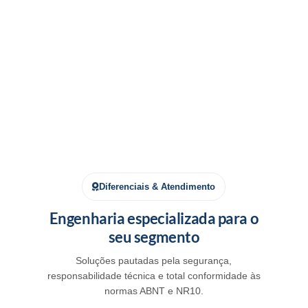
ANENG 620A Multímetro Digital Profissional
Full Screen – Preto
O
R$
290,00
O
R$
320,00
preço
preço
Adicionar ao carrinho
original
atual
era:
é:
R$ 320,00.
R$ 290,00.
Diferenciais & Atendimento
Engenharia especializada para o
seu segmento
Soluções pautadas pela segurança,
responsabilidade técnica e total conformidade às
normas ABNT e NR10.