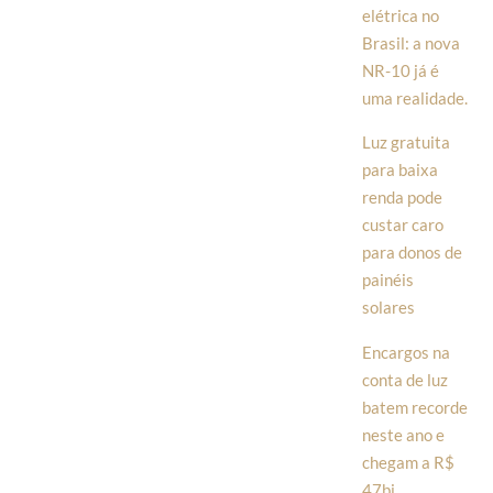
elétrica no
Brasil: a nova
NR-10 já é
uma realidade.
Luz gratuita
para baixa
renda pode
custar caro
para donos de
painéis
solares
Encargos na
conta de luz
batem recorde
neste ano e
chegam a R$
47bi