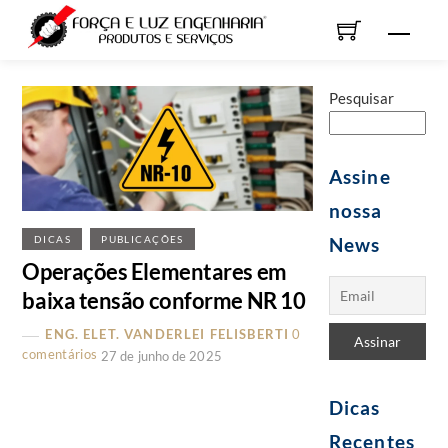
Skip
Men
to
content
Pesquisar
Assine
nossa
News
DICAS
PUBLICAÇÕES
Operações Elementares em
baixa tensão conforme NR 10
ENG. ELET. VANDERLEI FELISBERTI
0
comentários
27 de junho de 2025
Dicas
Recentes