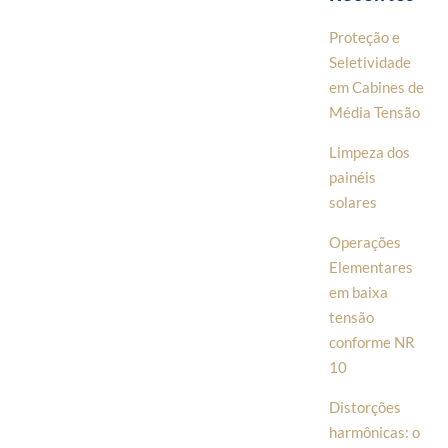
Proteção e
Seletividade
em Cabines de
Média Tensão
Limpeza dos
painéis
solares
Operações
Elementares
em baixa
tensão
conforme NR
10
Distorções
harmônicas: o