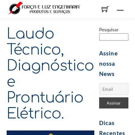
Skip
Men
to
content
Laudo
Pesquisar
Técnico,
Assine
Diagnóstico
nossa
News
e
Prontuário
Elétrico.
Dicas
Recentes