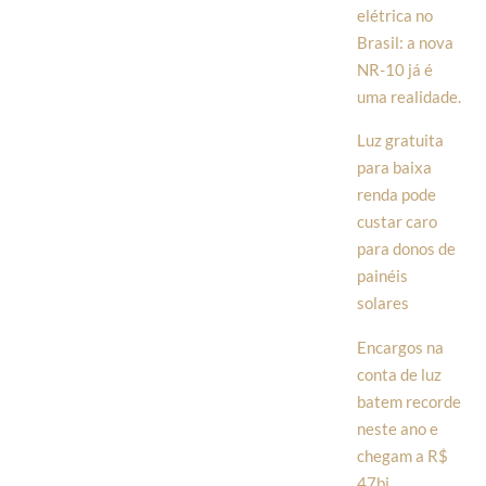
elétrica no
Brasil: a nova
NR-10 já é
uma realidade.
Luz gratuita
para baixa
renda pode
custar caro
para donos de
painéis
solares
Encargos na
conta de luz
batem recorde
neste ano e
chegam a R$
47bi