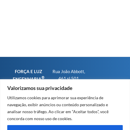
FORÇA E LUZ
Rua João Abbott,
®
461 sl 501
ENGENHARIA
Bairro Petrópolis
CNPJ
Valorizamos sua privacidade
CEP 90460-150 -
01.793.567/0001-
Utilizamos cookies para aprimorar sua experiência de
Porto Alegre RS
25
navegação, exibir anúncios ou conteúdo personalizado e
Fone/WhatsApp:
CREA-RS sob n°
analisar nosso tráfego. Ao clicar em “Aceitar todos”, você
+55 (51) 9 8479
91.569
concorda com nosso uso de cookies.
2379
CREA-SC sob n°
63.203