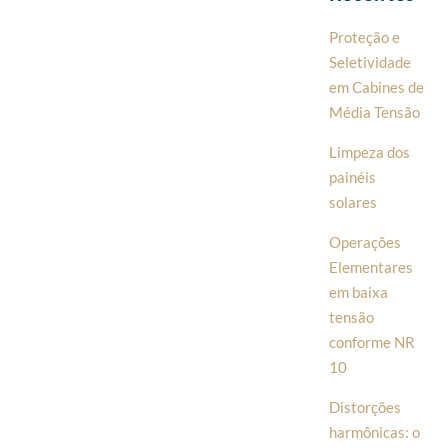
Proteção e
Seletividade
em Cabines de
Média Tensão
Limpeza dos
painéis
solares
Operações
Elementares
em baixa
tensão
conforme NR
10
Distorções
harmônicas: o