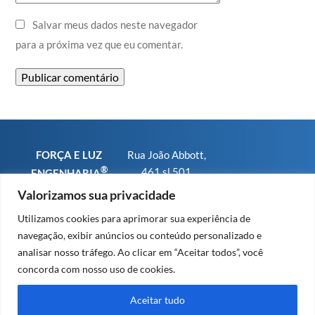
Salvar meus dados neste navegador
para a próxima vez que eu comentar.
FORÇA E LUZ
Rua João Abbott,
®
461 sl 501
ENGENHARIA
Bairro Petrópolis
CNPJ
Valorizamos sua privacidade
CEP 90460-150 -
01.793.567/0001-
Utilizamos cookies para aprimorar sua experiência de
Porto Alegre RS
25
navegação, exibir anúncios ou conteúdo personalizado e
Fone/WhatsApp:
CREA-RS sob n°
analisar nosso tráfego. Ao clicar em “Aceitar todos”, você
+55 (51) 9 8479
91.569
concorda com nosso uso de cookies.
2379
CREA-SC sob n°
63.203
Aceitar tudo