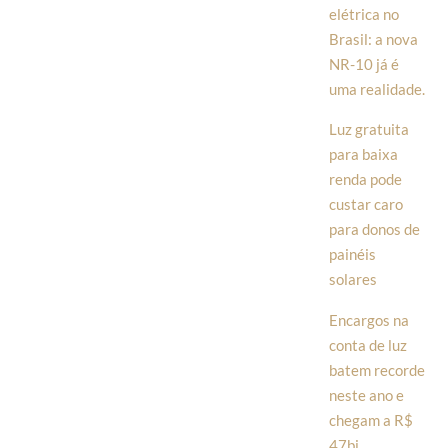
elétrica no
Brasil: a nova
NR-10 já é
uma realidade.
Luz gratuita
para baixa
renda pode
custar caro
para donos de
painéis
solares
Encargos na
conta de luz
batem recorde
neste ano e
chegam a R$
47bi