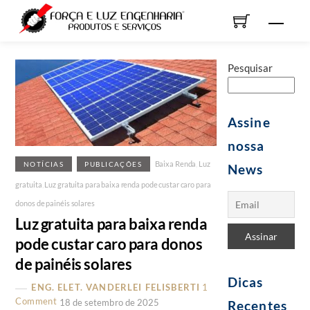
Skip
Men
to
content
Pesquisar
Assine
nossa
Baixa Renda
,
Luz
NOTÍCIAS
PUBLICAÇÕES
News
gratuita
,
Luz gratuita para baixa renda pode custar caro para
donos de painéis solares
Luz gratuita para baixa renda
pode custar caro para donos
de painéis solares
Dicas
ENG. ELET. VANDERLEI FELISBERTI
1
Comment
18 de setembro de 2025
Recentes