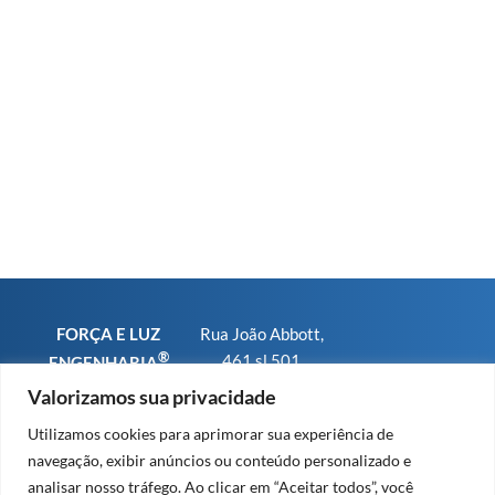
FORÇA E LUZ
Rua João Abbott,
®
461 sl 501
ENGENHARIA
Bairro Petrópolis
CNPJ
Valorizamos sua privacidade
CEP 90460-150 -
01.793.567/0001-
Utilizamos cookies para aprimorar sua experiência de
Porto Alegre RS
25
navegação, exibir anúncios ou conteúdo personalizado e
Fone/WhatsApp:
CREA-RS sob n°
analisar nosso tráfego. Ao clicar em “Aceitar todos”, você
+55 (51) 9 8479
91.569