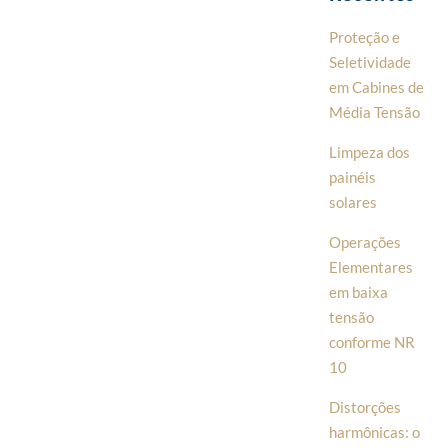
Proteção e
Seletividade
em Cabines de
Média Tensão
Limpeza dos
painéis
solares
Operações
Elementares
em baixa
tensão
conforme NR
10
Distorções
harmônicas: o