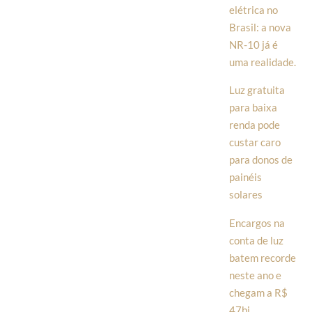
elétrica no
Brasil: a nova
NR-10 já é
uma realidade.
Luz gratuita
para baixa
renda pode
custar caro
para donos de
painéis
solares
Encargos na
conta de luz
batem recorde
neste ano e
chegam a R$
47bi