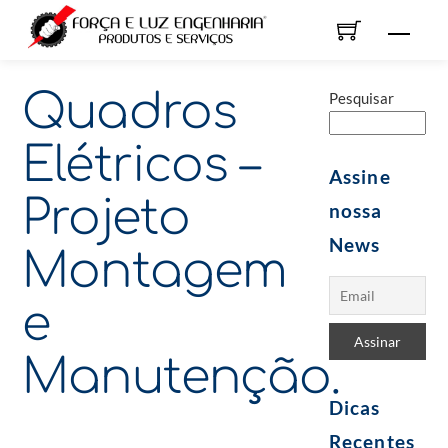
Skip
Men
to
content
Quadros
Pesquisar
Elétricos –
Assine
Projeto
nossa
News
Montagem
e
Manutenção.
Dicas
Recentes