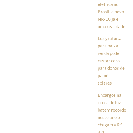
elétrica no
Brasil: a nova
NR-10 já é
uma realidade.
Luz gratuita
para baixa
renda pode
custar caro
para donos de
painéis
solares
Encargos na
conta de luz
batem recorde
neste ano e
chegam a R$
47bi