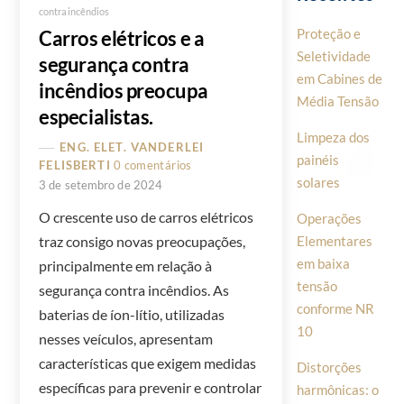
contra incêndios
Proteção e
Carros elétricos e a
Seletividade
segurança contra
em Cabines de
incêndios preocupa
Média Tensão
especialistas.
Limpeza dos
ENG. ELET. VANDERLEI
painéis
FELISBERTI
0 comentários
solares
3 de setembro de 2024
O crescente uso de carros elétricos
Operações
Elementares
traz consigo novas preocupações,
em baixa
principalmente em relação à
tensão
segurança contra incêndios. As
conforme NR
baterias de íon-lítio, utilizadas
10
nesses veículos, apresentam
características que exigem medidas
Distorções
específicas para prevenir e controlar
harmônicas: o