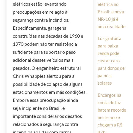
elétricos estão levantando
elétrica no
preocupações em relação à
Brasil: a nova
NR-10 já é
segurança contra incêndios.
uma realidade.
Especificamente, garagens
construídas nas décadas de 1960 e
Luz gratuita
1970 podem não ter resistência
para baixa
suficiente para suportar o peso
renda pode
adicional desses veículos mais
custar caro
pesados. O engenheiro estrutural
para donos de
painéis
Chris Whapples alertou para a
solares
possibilidade de colapso de alguns
estacionamentos em más condições.
Encargos na
Embora essa preocupação ainda
conta de luz
seja incipiente no Brasil, é
batem recorde
importante considerar os desafios
neste ano e
relacionados à segurança contra
chegam a R$
incêndios ao lidar com carros
47bi