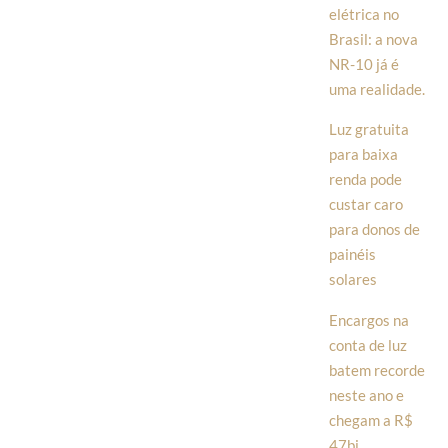
elétrica no
Brasil: a nova
NR-10 já é
uma realidade.
Luz gratuita
para baixa
renda pode
custar caro
para donos de
painéis
solares
Encargos na
conta de luz
batem recorde
neste ano e
chegam a R$
47bi