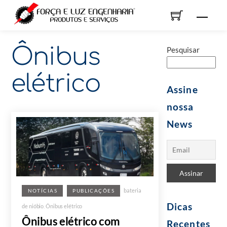
Skip
Men
to
content
Ônibus
Pesquisar
elétrico
Assine
nossa
News
bateria
NOTÍCIAS
PUBLICAÇÕES
Dicas
de nióbio
,
Ônibus elétrico
Ônibus elétrico com
Recentes