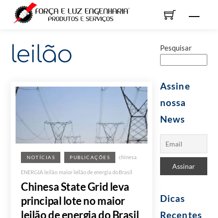
Skip
Men
to
content
leilão
Pesquisar
Assine
nossa
News
chinesa
,
NOTÍCIAS
PUBLICAÇÕES
ENERGIA
,
leilão
,
maior leilão de energia do Brasil
Chinesa State Grid leva
Dicas
principal lote no maior
leilão de energia do Brasil
Recentes