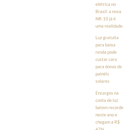
elétrica no
Brasil: a nova
NR-10 já é
uma realidade.
Luz gratuita
para baixa
renda pode
custar caro
para donos de
painéis
solares
Encargos na
conta de luz
batem recorde
neste ano e
chegam a R$
47bi