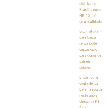
elétrica no
Brasil: a nova
NR-10 já é
uma realidade.
Luz gratuita
para baixa
renda pode
custar caro
para donos de
painéis
solares
Encargos na
conta de luz
batem recorde
neste ano e
chegam a R$
47bi