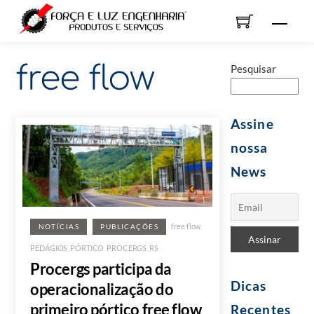
Skip
Men
to
content
free flow
Pesquisar
Assine
nossa
News
free flow
,
NOTÍCIAS
PUBLICAÇÕES
PEDÁGIOS
,
PÓRTICO
,
PROCERGS
,
RS
Procergs participa da
Dicas
operacionalização do
primeiro pórtico free flow
Recentes