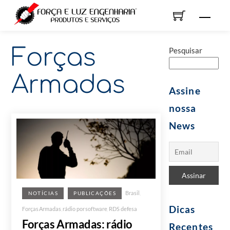
Skip
Men
to
content
Forças
Pesquisar
Armadas
Assine
nossa
News
Brasil
,
NOTÍCIAS
PUBLICAÇÕES
Dicas
Forças Armadas
,
rádio por software
,
RDS defesa
Forças Armadas: rádio
Recentes