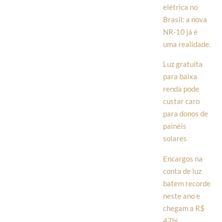
elétrica no
Brasil: a nova
NR-10 já é
uma realidade.
Luz gratuita
para baixa
renda pode
custar caro
para donos de
painéis
solares
Encargos na
conta de luz
batem recorde
neste ano e
chegam a R$
47bi