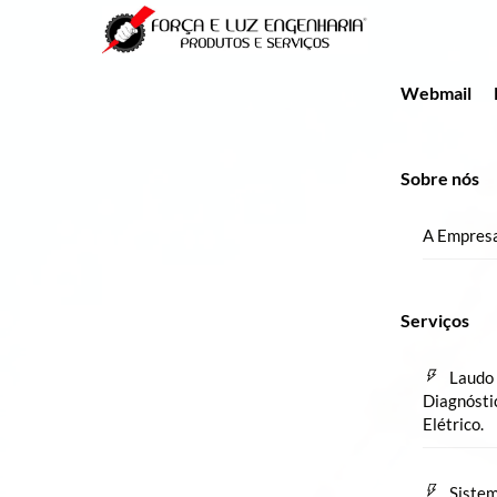
Skip
Menu
to
content
Webmail
Sobre nós
A Empres
Serviços
Laudo 
Diagnósti
Elétrico.
Sistem