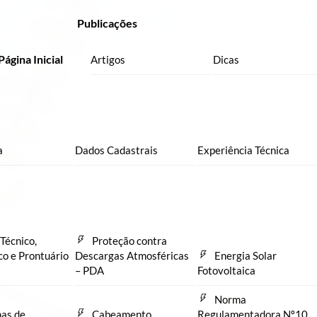
Publicações
Página Inicial
Artigos
Dicas
a
Dados Cadastrais
Experiência Técnica
Técnico,
Proteção contra
co e Prontuário
Descargas Atmosféricas
Energia Solar
– PDA
Fotovoltaica
Norma
as de
Cabeamento
Regulamentadora Nº10