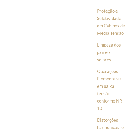
Proteção e
Seletividade
em Cabines de
Média Tensão
Limpeza dos
painéis
solares
Operações
Elementares
em baixa
tensão
conforme NR
10
Distorções
harmônicas: o