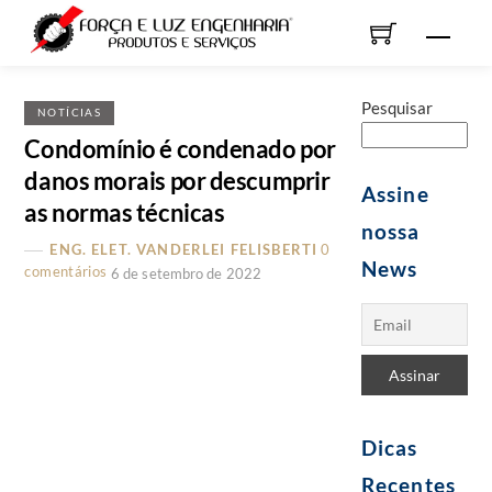
Skip
Men
to
content
Pesquisar
NOTÍCIAS
Condomínio é condenado por
danos morais por descumprir
Assine
as normas técnicas
nossa
ENG. ELET. VANDERLEI FELISBERTI
0
News
comentários
6 de setembro de 2022
Dicas
Recentes