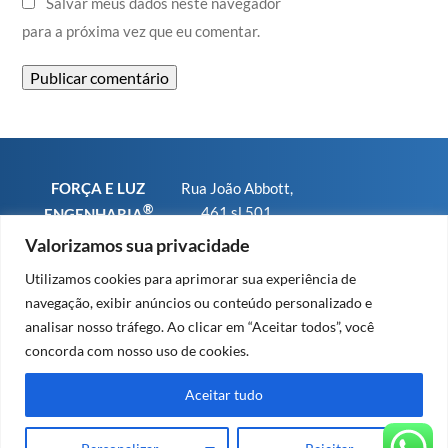
Salvar meus dados neste navegador
para a próxima vez que eu comentar.
FORÇA E LUZ
Rua João Abbott,
®
461 sl 501
ENGENHARIA
Bairro Petrópolis
CNPJ
Valorizamos sua privacidade
CEP 90460-150 -
01.793.567/0001-
Utilizamos cookies para aprimorar sua experiência de
Porto Alegre RS
25
navegação, exibir anúncios ou conteúdo personalizado e
Fone/WhatsApp:
CREA-RS sob n°
analisar nosso tráfego. Ao clicar em “Aceitar todos”, você
+55 (51) 9 8479
91.569
concorda com nosso uso de cookies.
2379
CREA-SC sob n°
63.203
Aceitar tudo