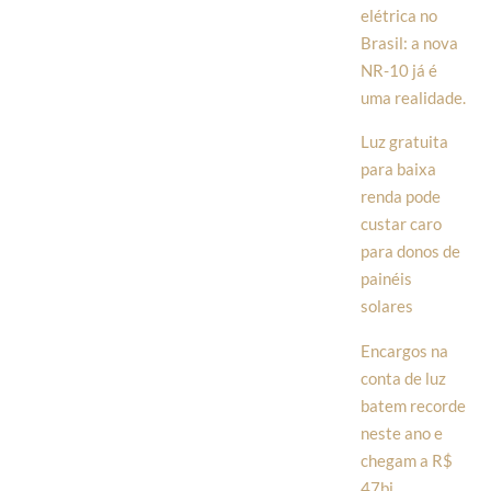
elétrica no
Brasil: a nova
NR-10 já é
uma realidade.
Luz gratuita
para baixa
renda pode
custar caro
para donos de
painéis
solares
Encargos na
conta de luz
batem recorde
neste ano e
chegam a R$
47bi