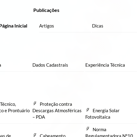
Publicações
Página Inicial
Artigos
Dicas
a
Dados Cadastrais
Experiência Técnica
Técnico,
Proteção contra
co e Prontuário
Descargas Atmosféricas
Energia Solar
– PDA
Fotovoltaica
Norma
as de
Cabeamento
Regulamentadora Nº10