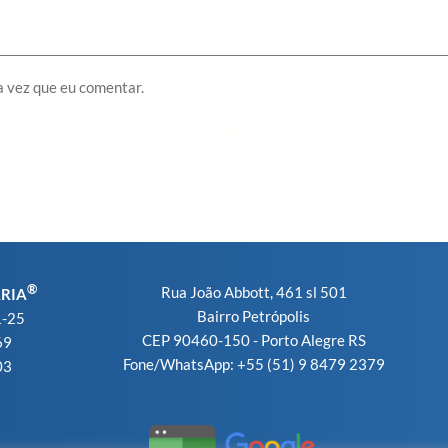
 vez que eu comentar.
®
Rua João Abbott, 461 sl 501
ARIA
Bairro Petrópolis
1-25
CEP 90460-150 - Porto Alegre RS
69
Fone/WhatsApp: +55 (51) 9 8479 2379
03