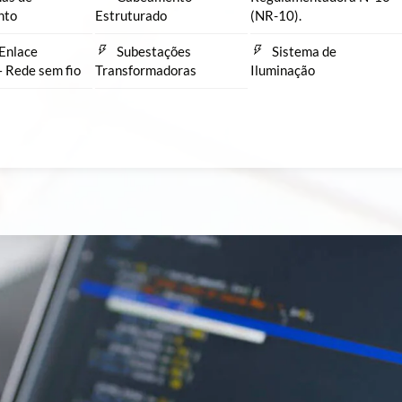
nto
Estruturado
(NR-10).
Enlace
Subestações
Sistema de
– Rede sem fio
Transformadoras
Iluminação