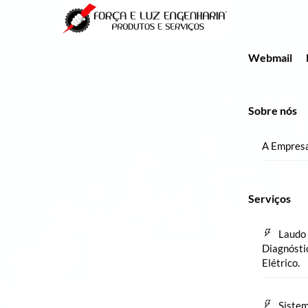
Skip
Menu
to
content
Webmail
Sobre nós
A Empres
Serviços
Laudo 
Diagnósti
Elétrico.
Sistem