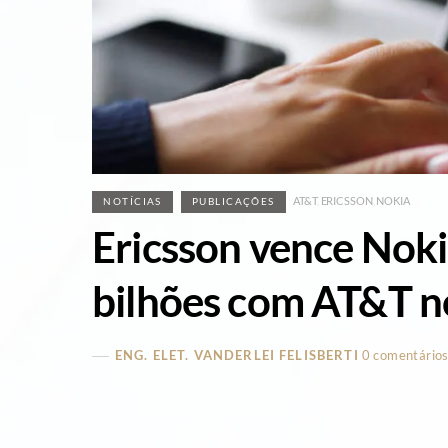
AT&T
,
ERICSSON
,
NOKIA
NOTÍCIAS
PUBLICAÇÕES
Ericsson vence Nok
bilhões com AT&T 
ENG. ELET. VANDERLEI FELISBERTI
0 comentário