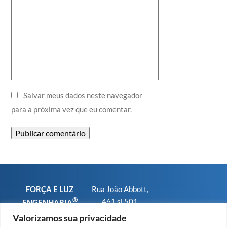
Salvar meus dados neste navegador
para a próxima vez que eu comentar.
FORÇA E LUZ
Rua João Abbott,
®
461 sl 501
ENGENHARIA
Bairro Petrópolis
CNPJ
Valorizamos sua privacidade
CEP 90460-150 -
01.793.567/0001-