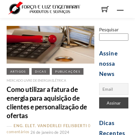
Skip
Men
to
content
Pesquisar
Assine
nossa
ARTIGOS
DICAS
PUBLICAÇÕES
News
MERCADO LIVRE DE ENERGIA ELÉTRICA
Como utilizar a fatura de
energia para aquisição de
clientes e personalização de
ofertas
Dicas
ENG. ELET. VANDERLEI FELISBERTI
0
comentários
Recentes
26 de janeiro de 2024