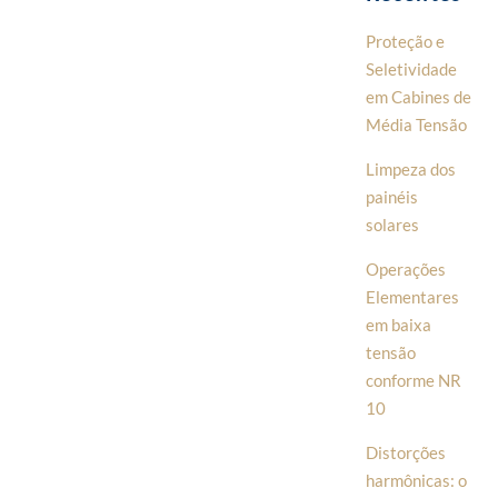
Proteção e
Seletividade
em Cabines de
Média Tensão
Limpeza dos
painéis
solares
Operações
Elementares
em baixa
tensão
conforme NR
10
Distorções
harmônicas: o