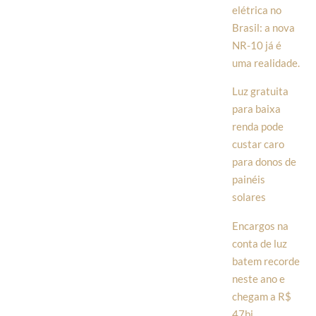
elétrica no
Brasil: a nova
NR-10 já é
uma realidade.
Luz gratuita
para baixa
renda pode
custar caro
para donos de
painéis
solares
Encargos na
conta de luz
batem recorde
neste ano e
chegam a R$
47bi