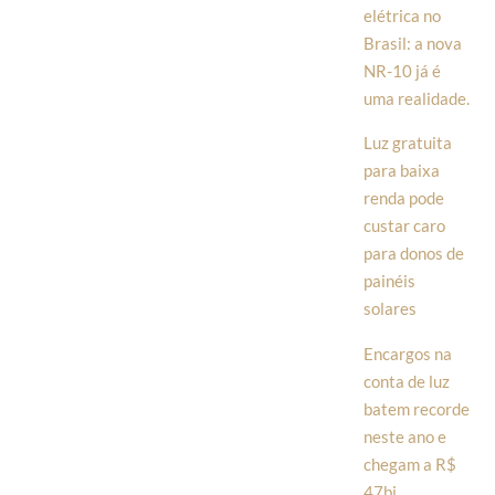
elétrica no
Brasil: a nova
NR-10 já é
uma realidade.
Luz gratuita
para baixa
renda pode
custar caro
para donos de
painéis
solares
Encargos na
conta de luz
batem recorde
neste ano e
chegam a R$
47bi