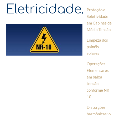
Eletricidade.
Proteção e
Seletividade
em Cabines de
Média Tensão
Limpeza dos
painéis
solares
Operações
Elementares
em baixa
tensão
conforme NR
10
Distorções
harmônicas: o