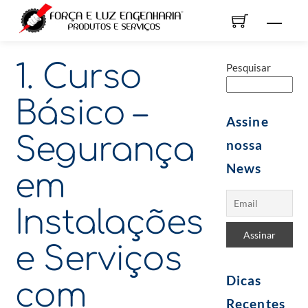
Skip
Men
to
content
1. Curso
Pesquisar
Básico –
Assine
Segurança
nossa
News
em
Instalações
e Serviços
Dicas
com
Recentes