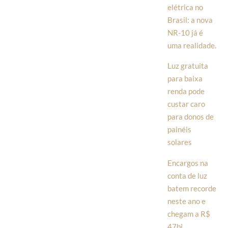
elétrica no
Brasil: a nova
NR-10 já é
uma realidade.
Luz gratuita
para baixa
renda pode
custar caro
para donos de
painéis
solares
Encargos na
conta de luz
batem recorde
neste ano e
chegam a R$
47bi