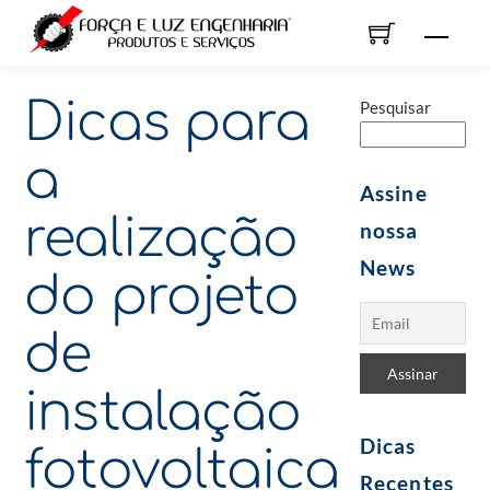
Skip
Men
to
content
Dicas para
Pesquisar
a
Assine
realização
nossa
News
do projeto
de
instalação
Dicas
fotovoltaica
Recentes