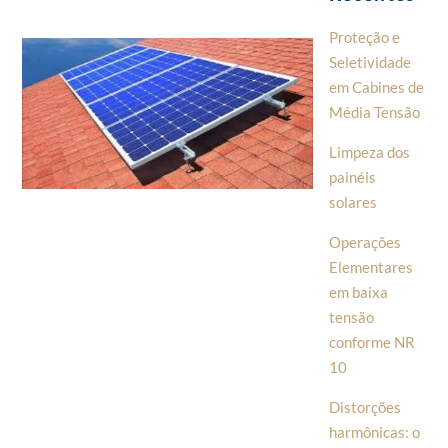
Proteção e
Seletividade
em Cabines de
Média Tensão
Limpeza dos
painéis
solares
Operações
Elementares
em baixa
tensão
conforme NR
10
Distorções
harmônicas: o