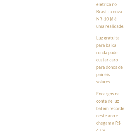
elétrica no
Brasil: a nova
NR-10 já é
uma realidade.
Luz gratuita
para baixa
renda pode
custar caro
para donos de
painéis
solares
Encargos na
conta de luz
batem recorde
neste ano e
chegam a R$
47bi