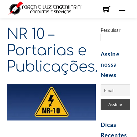
Skip
Men
to
content
NR 10 –
Pesquisar
Portarias e
Assine
Publicações.
nossa
News
Dicas
Recentes