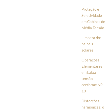
Proteção e
Seletividade
em Cabines de
Média Tensão
Limpeza dos
painéis
solares
Operações
Elementares
em baixa
tensão
conforme NR
10
Distorções
harmônicas: o