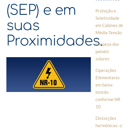
(SEP) e em
Proteção e
Seletividade
suas
em Cabines de
Média Tensão
Proximidades.
Limpeza dos
painéis
solares
Operações
Elementares
em baixa
tensão
conforme NR
10
Distorções
harmônicas: o