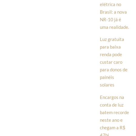
elétrica no
Brasil: a nova
NR-10 já é
uma realidade.
Luz gratuita
para baixa
renda pode
custar caro
para donos de
painéis
solares
Encargos na
conta de luz
batem recorde
neste ano e
chegam a R$
47bi