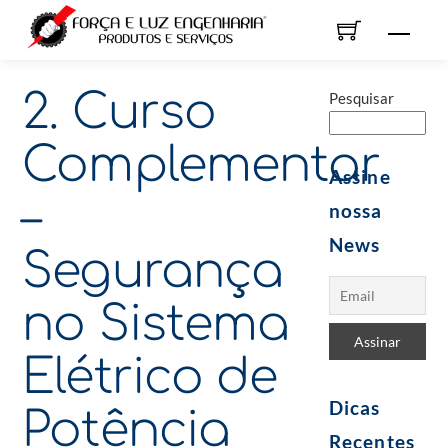
Skip
Men
to
content
2. Curso
Pesquisar
Complementar
Assine
–
nossa
News
Segurança
no Sistema
Elétrico de
Dicas
Potência
Recentes