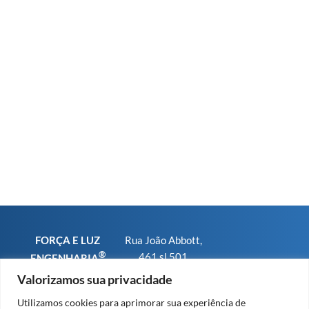
FORÇA E LUZ
Rua João Abbott,
®
461 sl 501
ENGENHARIA
Bairro Petrópolis
CNPJ
Valorizamos sua privacidade
CEP 90460-150 -
01.793.567/0001-
Utilizamos cookies para aprimorar sua experiência de
Porto Alegre RS
25