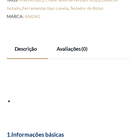
Fenda/Philips;
Isolado
,
Ferramentas tipo caneta
,
Testador de Bolso
Indicador
MARCA:
ANENG
lâmpada
neon;
Detector
Descrição
Avaliações (0)
isolado;
Testador
de
bolso;
Ferramentas
tipo
caneta
quantidade
1.Informações básicas