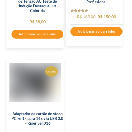
de Tensão AC Teste de
Profissional
Indução Destaque Luz
Colorida
Avaliação
O
O
R$
165,00
R$
150,00
5.00
R$
58,00
de 5
preço
preço
Adicionar ao carrinho
original
atual
Adicionar ao carrinho
era:
é:
R$ 165,00.
R$ 150,0
OFERTA!
Adaptador de cartão de vídeo
PCI-e 1x para 16x via USB 3.0
– Riser ver.016