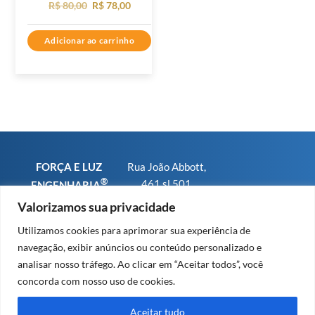
O
O
R$
80,00
R$
78,00
preço
preço
Adicionar ao carrinho
original
atual
era:
é:
R$ 80,00.
R$ 78,00.
FORÇA E LUZ
Rua João Abbott,
®
461 sl 501
ENGENHARIA
Bairro Petrópolis
CNPJ
Valorizamos sua privacidade
CEP 90460-150 -
01.793.567/0001-
Utilizamos cookies para aprimorar sua experiência de
Porto Alegre RS
25
navegação, exibir anúncios ou conteúdo personalizado e
Fone/WhatsApp:
CREA-RS sob n°
analisar nosso tráfego. Ao clicar em “Aceitar todos”, você
+55 (51) 9 8479
91.569
concorda com nosso uso de cookies.
2379
CREA-SC sob n°
63.203
Aceitar tudo