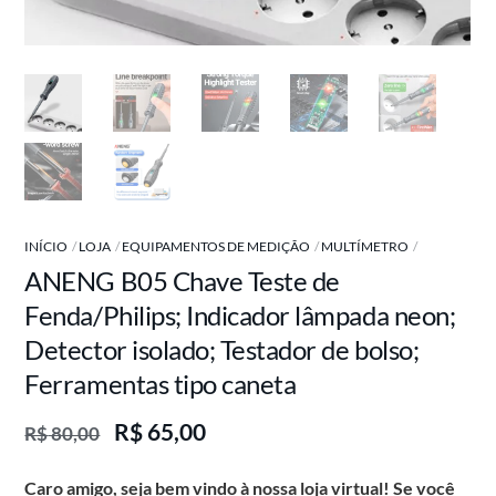
INÍCIO
LOJA
EQUIPAMENTOS DE MEDIÇÃO
MULTÍMETRO
ANENG B05 Chave Teste de
Fenda/Philips; Indicador lâmpada neon;
Detector isolado; Testador de bolso;
Ferramentas tipo caneta
O
O
R$
65,00
R$
80,00
preço
preço
original
atual
Caro amigo, seja bem vindo à nossa loja virtual! Se você