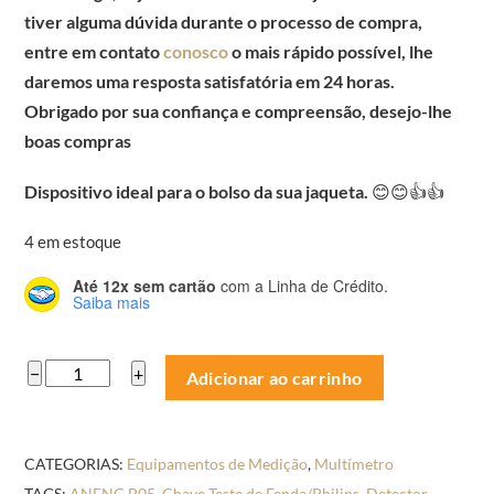
era:
é:
tiver alguma dúvida durante o processo de compra,
R$ 80,00.
R$ 65,00.
entre em contato
conosco
o mais rápido possível, lhe
daremos uma resposta satisfatória em 24 horas.
Obrigado por sua confiança e compreensão, desejo-lhe
boas compras
Dispositivo ideal para o bolso da sua jaqueta.
😊😊👍👍
4 em estoque
Até 12x sem cartão
com a Linha de Crédito.
Saiba mais
ANENG
−
+
Adicionar ao carrinho
B05
Chave
Teste
CATEGORIAS:
Equipamentos de Medição
,
Multímetro
de
TAGS:
ANENG B05
,
Chave Teste de Fenda/Philips
,
Detector