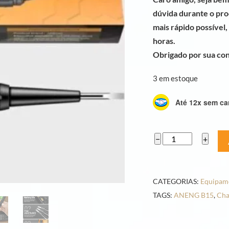
dúvida durante o pr
mais rápido possível
horas.
Obrigado por sua co
3 em estoque
Até 12x sem ca
ANENG
−
+
B15
Chave
de
CATEGORIAS:
Equipam
Fenda
TAGS:
ANENG B15
,
Cha
Elétrica
Profissional