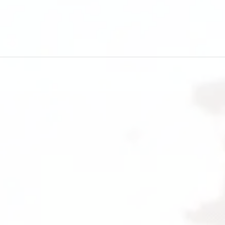
Detecção
de
Tensão
AC
Teste
de
Indução
Destaque
Luz
Colorida
quantidade