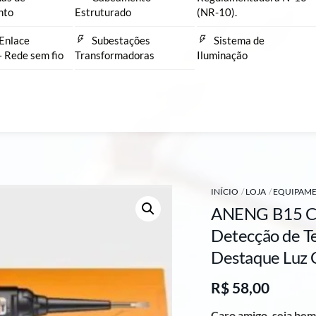
nto
Estruturado
(NR-10).
Enlace
Subestações
Sistema de
– Rede sem fio
Transformadoras
Iluminação
INÍCIO
LOJA
EQUIPAME
ANENG B15 Cha
Detecção de T
Destaque Luz 
R$
58,00
Caro amigo, seja bem 