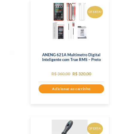
OFERTA!
ANENG 621A Multímetro Digital
Inteligente com True RMS – Preto
O
O
R$
360,00
R$
320,00
preço
preço
Adicionar ao carrinho
original
atual
era:
é:
R$ 360,00.
R$ 320,00.
OFERTA!