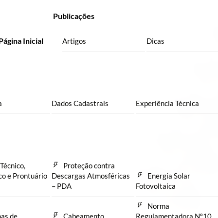
Publicações
Página Inicial
Artigos
Dicas
a
Dados Cadastrais
Experiência Técnica
Técnico,
Proteção contra
co e Prontuário
Descargas Atmosféricas
Energia Solar
– PDA
Fotovoltaica
Norma
as de
Cabeamento
Regulamentadora Nº10