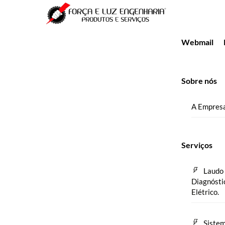
Skip
Menu
to
content
Webmail
Sobre nós
A Empres
Serviços
Laudo 
Diagnósti
Elétrico.
Sistem