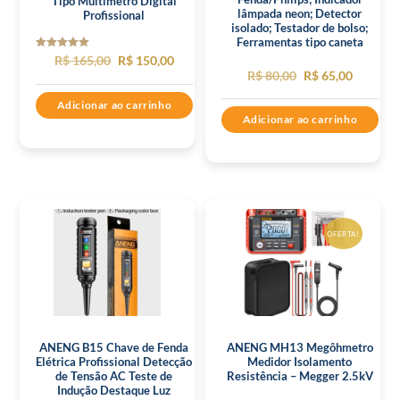
Tipo Multímetro Digital
lâmpada neon; Detector
Profissional
isolado; Testador de bolso;
Ferramentas tipo caneta
Avaliação
O
O
R$
165,00
R$
150,00
5.00
O
O
R$
80,00
R$
65,00
de 5
preço
preço
preço
preço
Adicionar ao carrinho
original
atual
Adicionar ao carrinho
original
atual
era:
é:
era:
é:
R$ 165,00.
R$ 150,00.
R$ 80,00.
R$ 65,00
OFERTA!
ANENG B15 Chave de Fenda
ANENG MH13 Megôhmetro
Elétrica Profissional Detecção
Medidor Isolamento
de Tensão AC Teste de
Resistência – Megger 2.5kV
Indução Destaque Luz