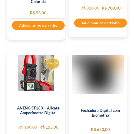
Colorida
O
O
R$
820,00
R$
780,00
R$
58,00
preço
preço
Adicionar ao carrinho
original
atual
Adicionar ao carrinho
era:
é:
R$ 820,00.
R$ 780,
OFERTA!
ANENG ST180 – Alicate
Fechadura Digital com
Amperímetro Digital
Biometria
O
O
R$
180,00
R$
155,00
R$
680,00