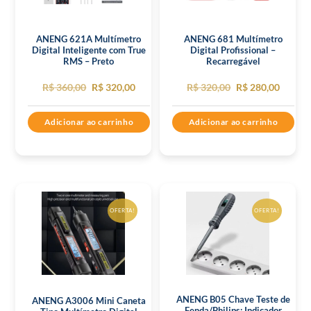
ANENG 621A Multímetro
ANENG 681 Multímetro
Digital Inteligente com True
Digital Profissional –
RMS – Preto
Recarregável
O
O
O
O
R$
360,00
R$
320,00
R$
320,00
R$
280,00
preço
preço
preço
preço
Adicionar ao carrinho
Adicionar ao carrinho
original
atual
original
atual
era:
é:
era:
é:
R$ 360,00.
R$ 320,00.
R$ 320,00.
R$ 280,
OFERTA!
OFERTA!
ANENG B05 Chave Teste de
ANENG A3006 Mini Caneta
Fenda/Philips; Indicador