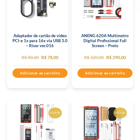
Adaptador de cartão de vídeo
ANENG 620A Multímetro
PCI-e 1x para 16x via USB 3.0
Digital Profissional Full
– Riser ver.016
Screen – Preto
O
O
O
O
R$
80,00
R$
78,00
R$
320,00
R$
290,00
preço
preço
preço
preço
Adicionar ao carrinho
Adicionar ao carrinho
original
atual
original
atual
era:
é:
era:
é:
R$ 80,00.
R$ 78,00.
R$ 320,00.
R$ 290,
OFERTA!
OFERTA!