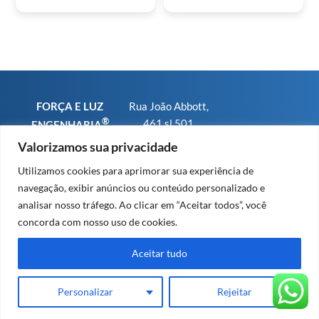
FORÇA E LUZ
Rua João Abbott,
®
461 sl 501
ENGENHARIA
Bairro Petrópolis
CNPJ
Valorizamos sua privacidade
CEP 90460-150 -
01.793.567/0001-
Utilizamos cookies para aprimorar sua experiência de
Porto Alegre RS
25
navegação, exibir anúncios ou conteúdo personalizado e
Fone/WhatsApp:
CREA-RS sob n°
analisar nosso tráfego. Ao clicar em “Aceitar todos”, você
+55 (51) 9 8479
91.569
concorda com nosso uso de cookies.
2379
CREA-SC sob n°
63.203
Aceitar tudo
Personalizar
Rejeitar
Design e Cloud by Invisia