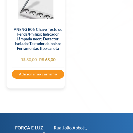
ANENG B05 Chave Teste de
Fenda/Philips; Indicador
lâmpada neon; Detector
isolado; Testador de bolso;
Ferramentas tipo caneta
O
O
R$
80,00
R$
65,00
preço
preço
Adicionar ao carrinho
original
atual
era:
é:
R$ 80,00.
R$ 65,00.
FORÇA E LUZ
Rua João Abbott,