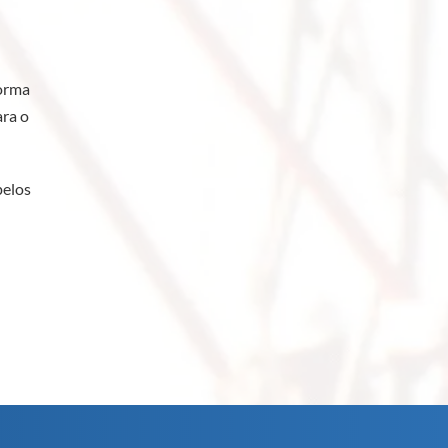
forma
ara o
pelos