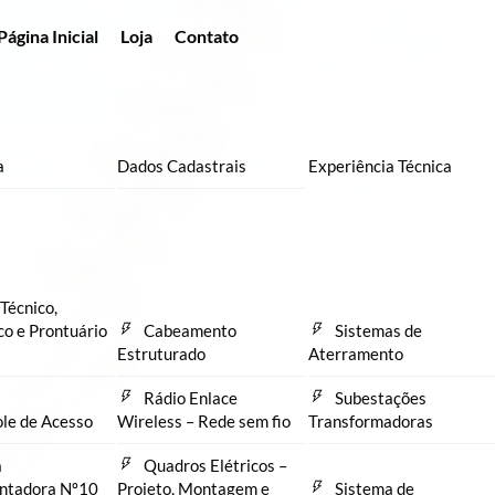
Página Inicial
Loja
Contato
a
Dados Cadastrais
Experiência Técnica
Técnico,
co e Prontuário
Cabeamento
Sistemas de
Estruturado
Aterramento
Rádio Enlace
Subestações
le de Acesso
Wireless – Rede sem fio
Transformadoras
a
Quadros Elétricos –
ntadora Nº10
Projeto, Montagem e
Sistema de