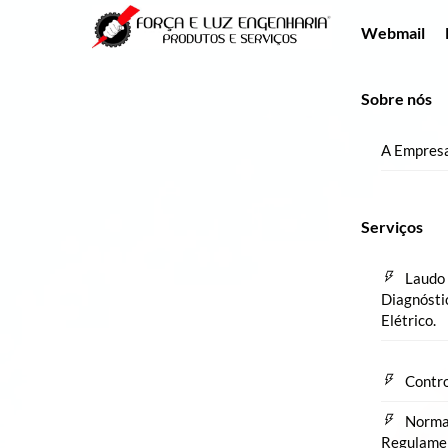
Skip
Menu
Webmail
to
content
Sobre nós
A Empres
Serviços
Laudo 
Diagnósti
Elétrico.
Contro
Norm
Regulame