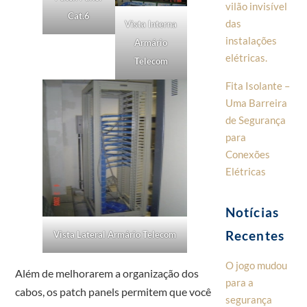
vilão invisível
Cat.6
das
Vista Interna
instalações
Armário
elétricas.
Telecom
Fita Isolante –
Uma Barreira
de Segurança
para
Conexões
Elétricas
Notícias
Recentes
Vista Lateral Armário Telecom
O jogo mudou
Além de melhorarem a organização dos
para a
cabos, os patch panels permitem que você
segurança