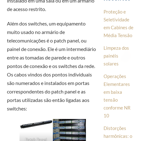
instalado em uma sala ou em um armário
de acesso restrito.
Proteção e
Seletividade
Além dos switches, um equipamento
em Cabines de
muito usado no armário de
Média Tensão
telecomunicações é o patch panel, ou
Limpeza dos
painel de conexão. Ele é um intermediário
painéis
entre as tomadas de parede e outros
solares
pontos de conexão e os switches da rede.
Os cabos vindos dos pontos individuais
Operações
são numerados e instalados em portas
Elementares
correspondentes do patch panel e as
em baixa
tensão
portas utilizadas são então ligadas aos
conforme NR
switches:
10
Distorções
harmônicas: o
Patch Panel