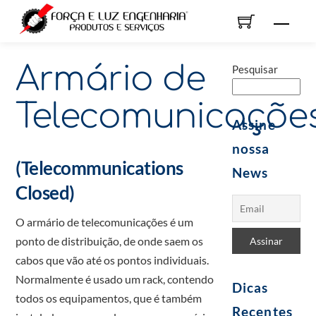
Skip
Men
to
content
Armário de
Pesquisar
Telecomunicaçõe
Assine
nossa
(Telecommunications
News
Closed)
O armário de telecomunicações é um
ponto de distribuição, de onde saem os
cabos que vão até os pontos individuais.
Normalmente é usado um rack, contendo
Dicas
todos os equipamentos, que é também
Recentes