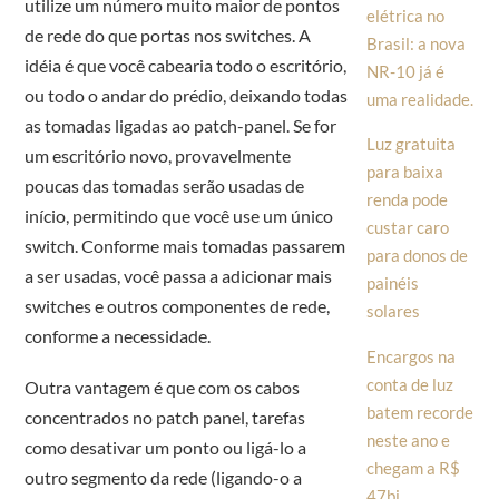
utilize um número muito maior de pontos
elétrica no
de rede do que portas nos switches. A
Brasil: a nova
idéia é que você cabearia todo o escritório,
NR-10 já é
ou todo o andar do prédio, deixando todas
uma realidade.
as tomadas ligadas ao patch-panel. Se for
Luz gratuita
um escritório novo, provavelmente
para baixa
poucas das tomadas serão usadas de
renda pode
início, permitindo que você use um único
custar caro
switch. Conforme mais tomadas passarem
para donos de
a ser usadas, você passa a adicionar mais
painéis
switches e outros componentes de rede,
solares
conforme a necessidade.
Encargos na
conta de luz
Outra vantagem é que com os cabos
batem recorde
concentrados no patch panel, tarefas
neste ano e
como desativar um ponto ou ligá-lo a
chegam a R$
outro segmento da rede (ligando-o a
47bi