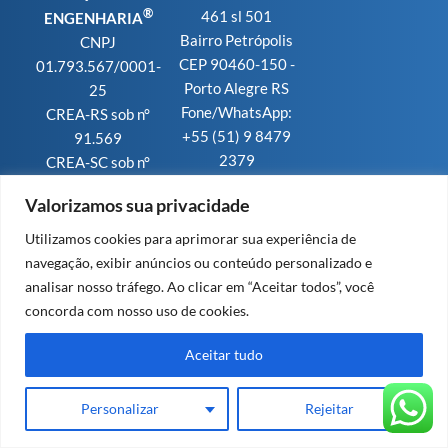
®
461 sl 501
ENGENHARIA
Bairro Petrópolis
CNPJ
CEP 90460-150 -
01.793.567/0001-
Porto Alegre RS
25
Fone/WhatsApp:
CREA-RS sob n°
+55 (51) 9 8479
91.569
2379
CREA-SC sob n°
63.203
Valorizamos sua privacidade
Utilizamos cookies para aprimorar sua experiência de
navegação, exibir anúncios ou conteúdo personalizado e
analisar nosso tráfego. Ao clicar em “Aceitar todos”, você
Design e Cloud by Invisia
concorda com nosso uso de cookies.
Aceitar tudo
Personalizar
Rejeitar