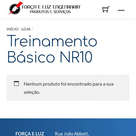
Skip
Men
to
content
INÍCIO
LOJA
Treinamento
Básico NR10
Nenhum produto foi encontrado para a sua
seleção.
FORÇA E LUZ
Rua João Abbott,