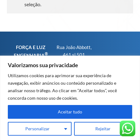
seleção.
FORÇA E LUZ
Rua João Abbott,
®
461 sl 501
ENGENHARIA
Bairro Petrópolis
CNPJ
Valorizamos sua privacidade
CEP 90460-150 -
01.793.567/0001-
Utilizamos cookies para aprimorar sua experiência de
Porto Alegre RS
25
navegação, exibir anúncios ou conteúdo personalizado e
Fone/WhatsApp:
CREA-RS sob n°
analisar nosso tráfego. Ao clicar em “Aceitar todos”, você
+55 (51) 9 8479
91.569
concorda com nosso uso de cookies.
2379
CREA-SC sob n°
63.203
Aceitar tudo
Personalizar
Rejeitar
Design e Cloud by Invisia