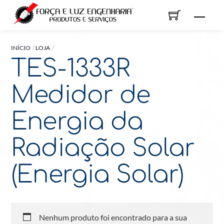
Skip
Men
to
content
INÍCIO
LOJA
TES-1333R
Medidor de
Energia da
Radiação Solar
(Energia Solar)
Nenhum produto foi encontrado para a sua