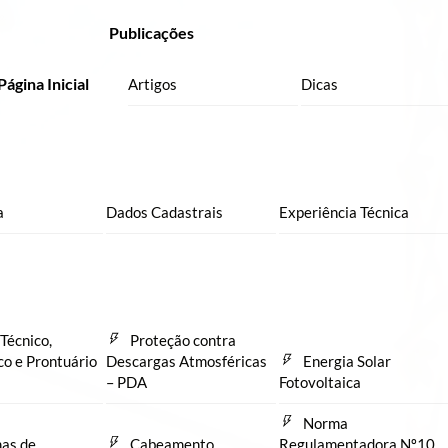
Publicações
Página Inicial
Artigos
Dicas
a
Dados Cadastrais
Experiência Técnica
Técnico,
Proteção contra
co e Prontuário
Descargas Atmosféricas
Energia Solar
– PDA
Fotovoltaica
Norma
as de
Cabeamento
Regulamentadora Nº10