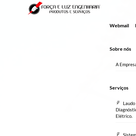
Skip
Menu
to
content
Webmail
Sobre nós
A Empres
Serviços
Laudo 
Diagnósti
Elétrico.
Sistem