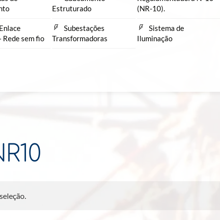
nto
Estruturado
(NR-10).
Enlace
Subestações
Sistema de
– Rede sem fio
Transformadoras
Iluminação
NR10
seleção.