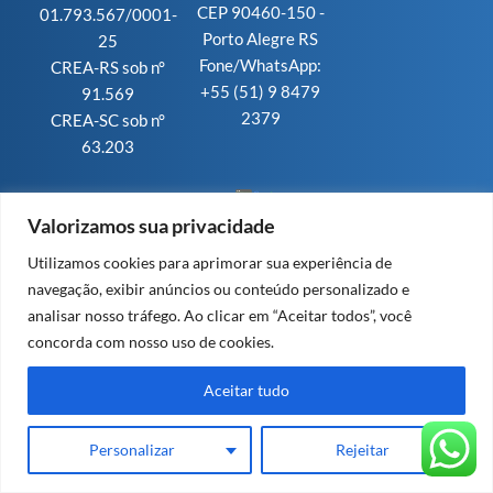
CEP 90460-150 -
01.793.567/0001-
Porto Alegre RS
25
Fone/WhatsApp:
CREA-RS sob n°
+55 (51) 9 8479
91.569
2379
CREA-SC sob n°
63.203
Valorizamos sua privacidade
Design e Cloud by Invisia
Utilizamos cookies para aprimorar sua experiência de
navegação, exibir anúncios ou conteúdo personalizado e
analisar nosso tráfego. Ao clicar em “Aceitar todos”, você
concorda com nosso uso de cookies.
Aceitar tudo
Personalizar
Rejeitar