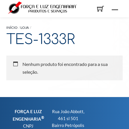
Skip
Men
to
content
INÍCIO
LOJA
TES-1333R
Nenhum produto foi encontrado para a sua
seleção.
FORÇA E LUZ
Rua João Abbott,
®
461 sl 501
ENGENHARIA
Bairro Petrópolis
CNPJ