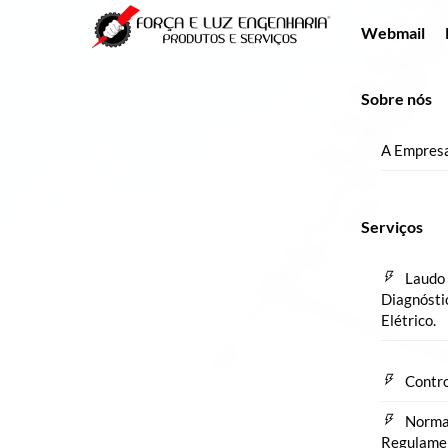
Skip
Menu
Webmail
to
content
Sobre nós
A Empres
Serviços
Laudo 
Diagnósti
Elétrico.
Contro
Norm
Regulame