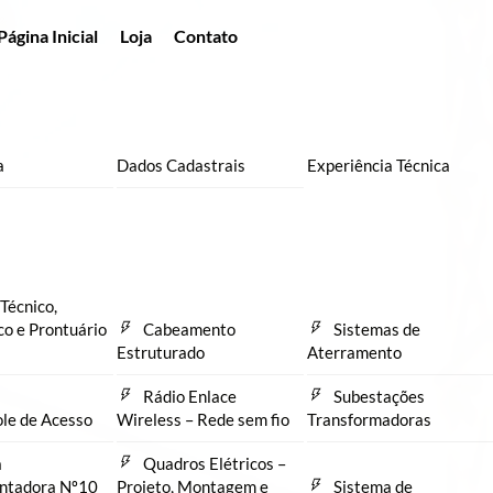
Página Inicial
Loja
Contato
a
Dados Cadastrais
Experiência Técnica
Técnico,
co e Prontuário
Cabeamento
Sistemas de
Estruturado
Aterramento
Rádio Enlace
Subestações
le de Acesso
Wireless – Rede sem fio
Transformadoras
a
Quadros Elétricos –
ntadora Nº10
Projeto, Montagem e
Sistema de