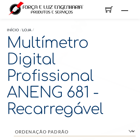
Skip
Men
to
content
INÍCIO
LOJA
Multímetro
Digital
Profissional
ANENG 681 -
Recarregável