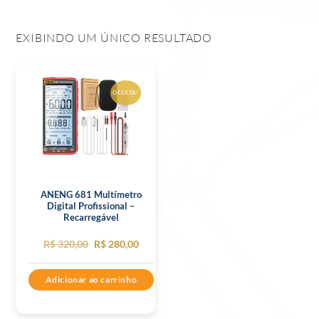
EXIBINDO UM ÚNICO RESULTADO
OFERTA!
ANENG 681 Multímetro
Digital Profissional –
Recarregável
O
O
R$
320,00
R$
280,00
preço
preço
Adicionar ao carrinho
original
atual
era:
é: