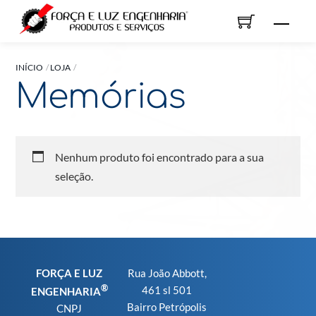
Skip
Men
to
content
INÍCIO
LOJA
Memórias
Nenhum produto foi encontrado para a sua
seleção.
FORÇA E LUZ
Rua João Abbott,
®
461 sl 501
ENGENHARIA
Bairro Petrópolis
CNPJ