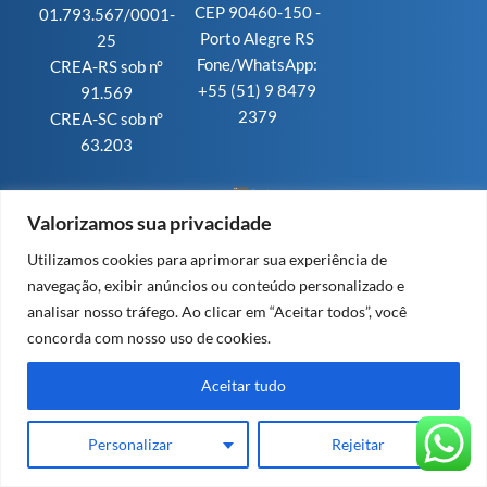
CEP 90460-150 -
01.793.567/0001-
Porto Alegre RS
25
Fone/WhatsApp:
CREA-RS sob n°
+55 (51) 9 8479
91.569
2379
CREA-SC sob n°
63.203
Valorizamos sua privacidade
Design e Cloud by Invisia
Utilizamos cookies para aprimorar sua experiência de
navegação, exibir anúncios ou conteúdo personalizado e
analisar nosso tráfego. Ao clicar em “Aceitar todos”, você
concorda com nosso uso de cookies.
Aceitar tudo
Personalizar
Rejeitar