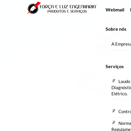
Skip
Menu
Webmail
to
content
Sobre nós
A Empres
Serviços
Laudo 
Diagnósti
Elétrico.
Contro
Norm
Regulame