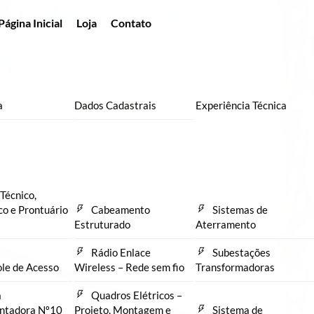
Página Inicial
Loja
Contato
a
Dados Cadastrais
Experiência Técnica
Técnico,
co e Prontuário
Cabeamento
Sistemas de
Estruturado
Aterramento
Rádio Enlace
Subestações
le de Acesso
Wireless – Rede sem fio
Transformadoras
a
Quadros Elétricos –
ntadora Nº10
Projeto, Montagem e
Sistema de