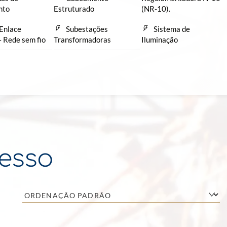
nto
Estruturado
(NR-10).
Enlace
Subestações
Sistema de
– Rede sem fio
Transformadoras
Iluminação
cesso