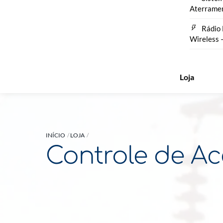
Aterrame
Rádio 
Wireless 
Loja
INÍCIO
LOJA
Controle de A