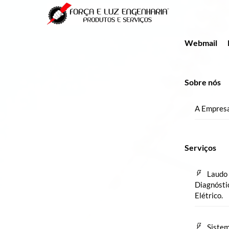
Skip
Menu
to
content
Webmail
Sobre nós
A Empres
Serviços
Laudo 
Diagnósti
Elétrico.
Sistem