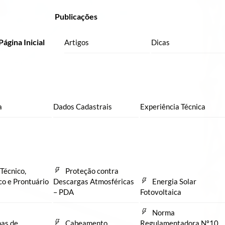
Publicações
Página Inicial
Artigos
Dicas
a
Dados Cadastrais
Experiência Técnica
Técnico,
Proteção contra
co e Prontuário
Descargas Atmosféricas
Energia Solar
– PDA
Fotovoltaica
Norma
as de
Cabeamento
Regulamentadora Nº10