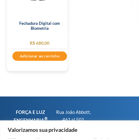
Fechadura Digital com
Biometria
R$
680,00
Adicionar ao carrinho
FORÇA E LUZ
Rua João Abbott,
®
461 sl 501
ENGENHARIA
Bairro Petrópolis
CNPJ
Valorizamos sua privacidade
CEP 90460-150 -
01.793.567/0001-