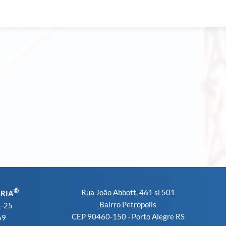
®
Rua João Abbott, 461 sl 501
ARIA
Bairro Petrópolis
1-25
CEP 90460-150 - Porto Alegre RS
69