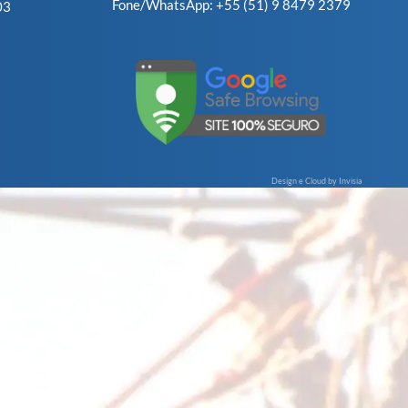
Fone/WhatsApp: +55 (51) 9 8479 2379
03
Design e Cloud by Invisia