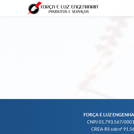
Skip
to
content
FORÇA E LUZ ENGENH
CNPJ 01.793.567/000
CREA-RS sob n° 91.5